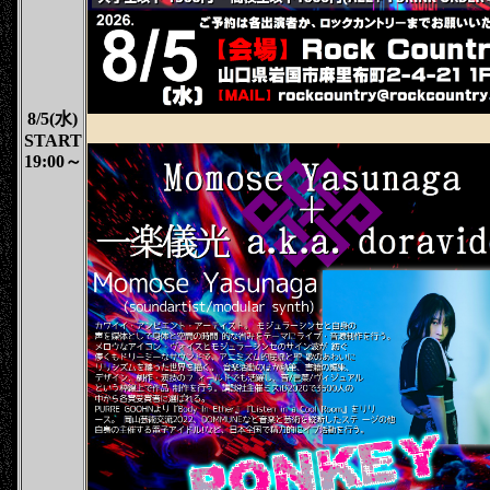
8/5(水)
START
19:00～