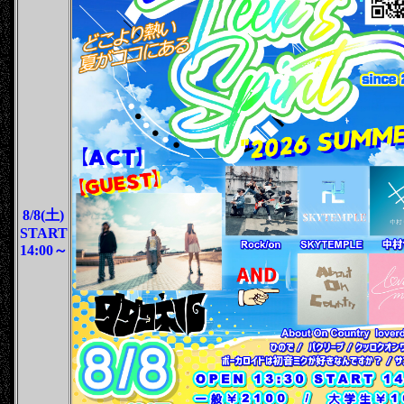
8/8(土)
START
14:00～