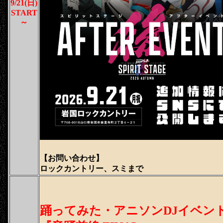
9/21(日)
START
～
【
お問い合わせ
】
ロックカントリー、スミまで
踊ってみた・アニソンDJイベン