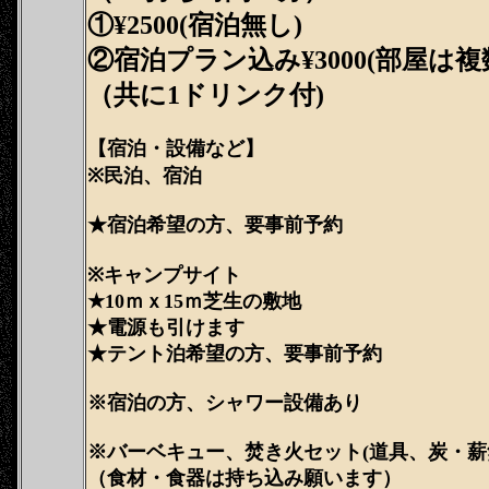
①¥2500(宿泊無し)
②宿泊プラン込み¥3000(部屋は
（共に1ドリンク付)
【宿泊・設備など】
※民泊、宿泊
★宿泊希望の方、要事前予約
※キャンプサイト
★10ｍｘ15ｍ芝生の敷地
★電源も引けます
★テント泊希望の方、要事前予約
※宿泊の方、シャワー設備あり
※バーベキュー、焚き火セット(道具、炭・薪
（食材・食器は持ち込み願います）