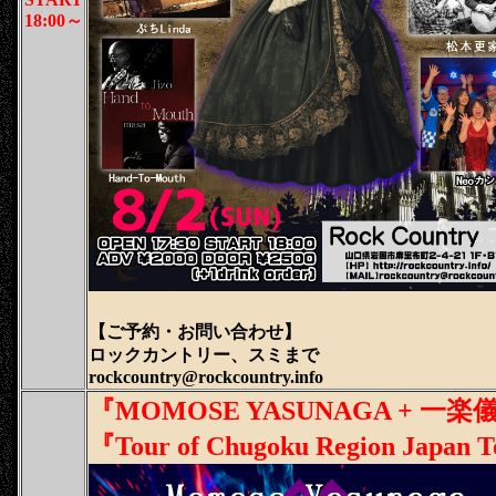
18:00～
【ご予約・
お問い合わせ
】
ロックカントリー、スミまで
rockcountry@rockcountry.info
『MOMOSE YASUNAGA + 一楽儀光 a
『Tour of Chugoku Region Japan 