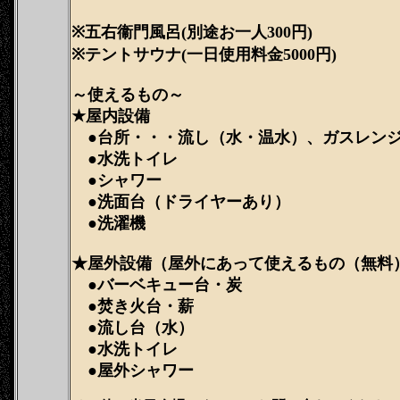
※五右衞門風呂(別途お一人300円)
※テントサウナ(一日使用料金5000円)
～使えるもの～
★屋内設備
●台所・・・流し（水・温水）、ガスレン
●水洗トイレ
●シャワー
●洗面台（ドライヤーあり）
●洗濯機
★屋外設備（屋外にあって使えるもの（無料
●バーベキュー台・炭
●焚き火台・薪
●流し台（水）
●水洗トイレ
●屋外シャワー